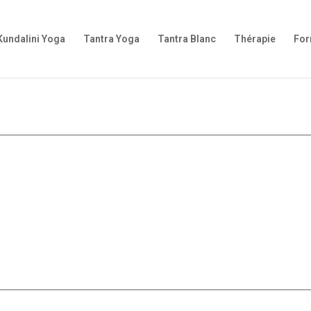
Kundalini Yoga
Tantra Yoga
Tantra Blanc
Thérapie
For