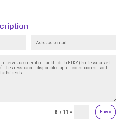
cription
=
8 + 11
Envoi