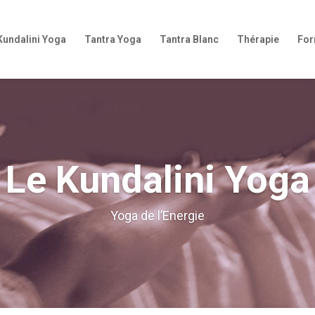
Kundalini Yoga
Tantra Yoga
Tantra Blanc
Thérapie
For
Le Kundalini Yoga
Yoga de l’Energie